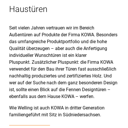
Haustüren
BANKEN
SCHLAFZIMMER
KLEINAUFTRÄGE
REFERENZEN
FLUR
PRESSE
Seit vielen Jahren vertrauen wir im Bereich
HAUSTÜREN
VIDEO
Außentüren auf Produkte der Firma KOWA. Besonders
das umfangreiche Produktportfolio und die hohe
FENSTER
Qualität überzeugen – aber auch die Anfertigung
individueller Wunschtüren ist ein klarer
Pluspunkt. Zusätzlicher Pluspunkt: die Firma KOWA
verwendet für den Bau ihrer Türen fast ausschließlich
nachhaltig produziertes und zertifiziertes Holz. Und
wer auf der Suche nach dem ganz besonderen Design
ist, sollte einen Blick auf die Fennen Designtüren –
ebenfalls aus dem Hause KOWA – werfen.
Wie Welling ist auch KOWA in dritter Generation
familiengeführt mit Sitz in Südniedersachsen.